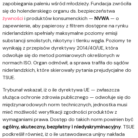
zapobiegania paleniu wśród młodzieży. Fundacja zwróciła
się do holenderskiego organu ds. bezpieczeństwa
żywności
i produktów konsumenckich —
NVWA
— o
zapewnienie, aby papierosy z filtrem dostępne na rynku
niderlandzkim spełniały maksymalne poziomy emisji
substancji smolistych, nikotyny i tlenku węgla. Poziomy te
wynikają z przepisów dyrektywy 2014/40/UE, która
odwołuje się do metod pomiarowych określonych w
normach ISO. Organ odmówił, a sprawa trafiła do sądów
niderlandzkich, które skierowały pytania prejudycjalne do
TSUE.
Trybunał wskazał, iż o ile dyrektywa UE — zwłaszcza
służąca ochronie zdrowia publicznego — odwołuje się do
międzynarodowych norm technicznych, jednostka musi
mieć możliwość weryfikacji zgodności produktów z
wymaganiami prawa. Dostęp do takich norm powinien być
ogólny, skuteczny, bezpłatny i niedyskryminacyjny
. TSUE
podkreślił również, iż o ile ustawodawca unijny nakłada