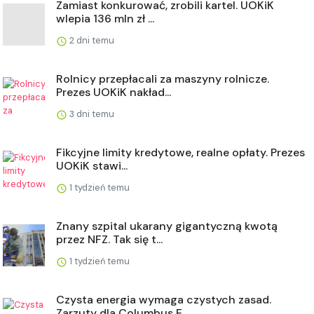
Zamiast konkurować, zrobili kartel. UOKiK
wlepia 136 mln zł ...
2 dni temu
Rolnicy przepłacali za maszyny rolnicze.
Prezes UOKiK nakład...
3 dni temu
Fikcyjne limity kredytowe, realne opłaty. Prezes
UOKiK stawi...
1 tydzień temu
Znany szpital ukarany gigantyczną kwotą
przez NFZ. Tak się t...
1 tydzień temu
Czysta energia wymaga czystych zasad.
Zarzuty dla Columbus E...