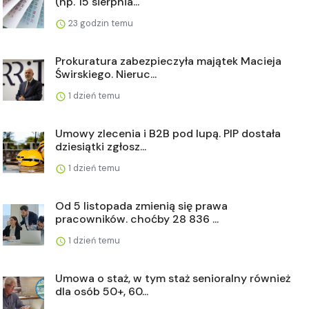
(np. 15 sierpnia...
23 godzin temu
Prokuratura zabezpieczyła majątek Macieja
Świrskiego. Nieruc...
1 dzień temu
Umowy zlecenia i B2B pod lupą. PIP dostała
dziesiątki zgłosz...
1 dzień temu
Od 5 listopada zmienią się prawa
pracowników. choćby 28 836 ...
1 dzień temu
Umowa o staż, w tym staż senioralny również
dla osób 50+, 60...