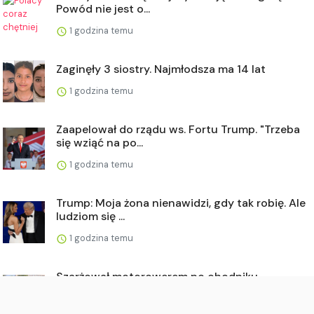
Powód nie jest o...
1 godzina temu
Zaginęły 3 siostry. Najmłodsza ma 14 lat
1 godzina temu
Zaapelował do rządu ws. Fortu Trump. "Trzeba
się wziąć na po...
1 godzina temu
Trump: Moja żona nienawidzi, gdy tak robię. Ale
ludziom się ...
1 godzina temu
Szarżował motorowerem po chodniku.
Zatrzymał go policjant z ...
1 godzina temu