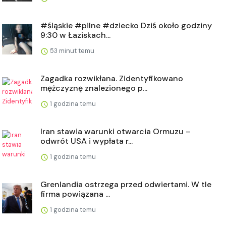
#śląskie #pilne #dziecko Dziś około godziny
9:30 w Łaziskach...
53 minut temu
Zagadka rozwikłana. Zidentyfikowano
mężczyznę znalezionego p...
1 godzina temu
Iran stawia warunki otwarcia Ormuzu –
odwrót USA i wypłata r...
1 godzina temu
Grenlandia ostrzega przed odwiertami. W tle
firma powiązana ...
1 godzina temu