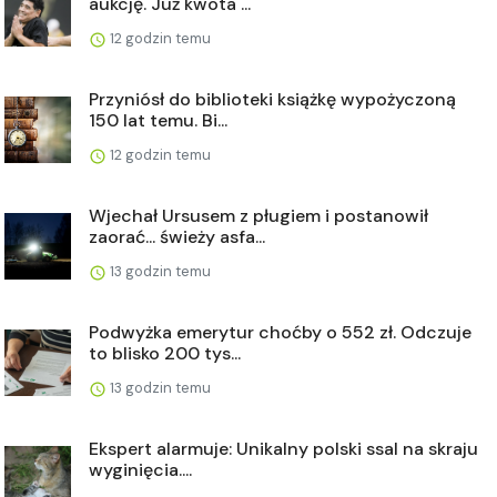
aukcję. Już kwota ...
12 godzin temu
Przyniósł do biblioteki książkę wypożyczoną
150 lat temu. Bi...
12 godzin temu
Wjechał Ursusem z pługiem i postanowił
zaorać... świeży asfa...
13 godzin temu
Podwyżka emerytur choćby o 552 zł. Odczuje
to blisko 200 tys...
13 godzin temu
Ekspert alarmuje: Unikalny polski ssal na skraju
wyginięcia....