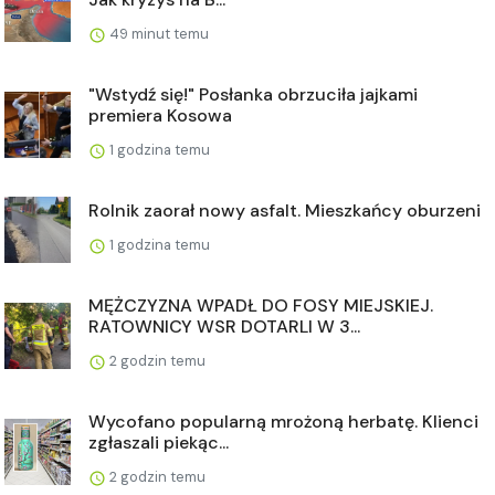
49 minut temu
"Wstydź się!" Posłanka obrzuciła jajkami
premiera Kosowa
1 godzina temu
Rolnik zaorał nowy asfalt. Mieszkańcy oburzeni
1 godzina temu
MĘŻCZYZNA WPADŁ DO FOSY MIEJSKIEJ.
RATOWNICY WSR DOTARLI W 3...
2 godzin temu
Wycofano popularną mrożoną herbatę. Klienci
zgłaszali piekąc...
2 godzin temu