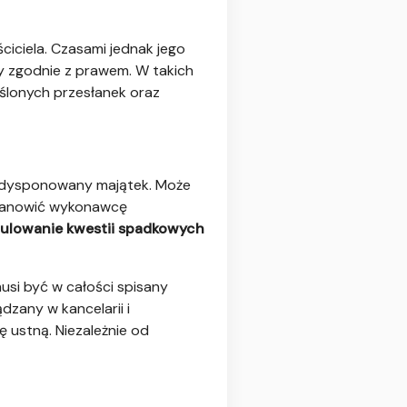
iciela. Czasami jednak jego
y zgodnie z prawem. W takich
ślonych przesłanek oraz
ozdysponowany majątek. Może
stanowić wykonawcę
gulowanie kwestii spadkowych
musi być w całości spisany
ądzany w kancelarii i
ustną. Niezależnie od