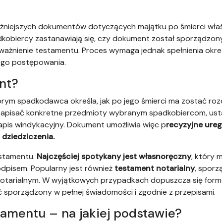
żniejszych dokumentów dotyczących majątku po śmierci właśc
adkobiercy zastanawiają się, czy dokument został sporządzon
ważnienie testamentu. Proces wymaga jednak spełnienia okre
go postępowania.
nt?
rym spadkodawca określa, jak po jego śmierci ma zostać r
 zapisać konkretne przedmioty wybranym spadkobiercom, u
pis windykacyjny. Dokument umożliwia więc p
recyzyjne ure
dziedziczenia.
estamentu.
Najczęściej spotykany jest własnoręczny
, który 
odpisem. Popularny jest również
testament notarialny
, sporz
tarialnym. W wyjątkowych przypadkach dopuszcza się formę 
sporządzony w pełnej świadomości i zgodnie z przepisami.
tamentu – na jakiej podstawie?