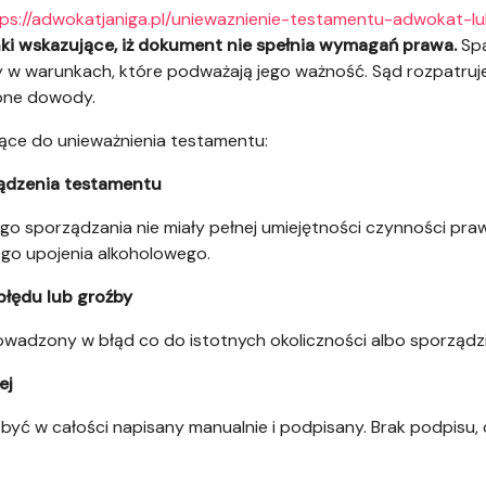
ps://adwokatjaniga.pl/uniewaznienie-testamentu-adwokat-lub
nki wskazujące, iż dokument nie spełnia wymagań prawa.
Sp
w warunkach, które podważają jego ważność. Sąd rozpatruje 
one dowody.
ące do unieważnienia testamentu:
ządzenia testamentu
jego sporządzania nie miały pełnej umiejętności czynności pr
nego upojenia alkoholowego.
błędu lub groźby
adzony w błąd co do istotnych okoliczności albo sporządz
ej
yć w całości napisany manualnie i podpisany. Brak podpisu,