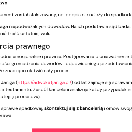
stwo
 dokument został sfałszowany, np. podpis nie należy do spadkod
ga niepodważalnych dowodów. Na ich podstawie sąd bada, 
ić treść ostatniej woli.
arcia prawnego
trudne emocjonalnie i prawnie. Postępowanie o unieważnieni
tności gromadzenia dowodów i odpowiedniego przedstawienia
 znacząco ułatwić cały proces.
Janiga (
https://adwokatjaniga.pl/
) od lat zajmuje się sprawa
e testamentu. Zespół kancelarii analizuje każdy przypadek in
rategię procesową.
w sprawie spadkowej,
skontaktuj się z kancelarią
i omów swoją
prawa.