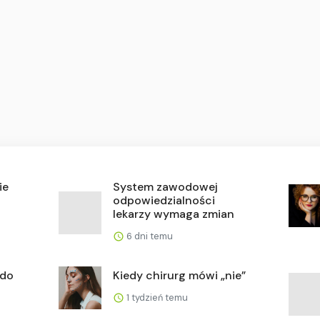
ie
System zawodowej
odpowiedzialności
lekarzy wymaga zmian
6 dni temu
 do
Kiedy chirurg mówi „nie”
1 tydzień temu