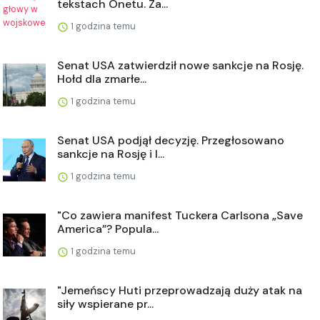
tekstach Onetu. Za...
1 godzina temu
Senat USA zatwierdził nowe sankcje na Rosję.
Hołd dla zmarłe...
1 godzina temu
Senat USA podjął decyzję. Przegłosowano
sankcje na Rosję i I...
1 godzina temu
"Co zawiera manifest Tuckera Carlsona „Save
America”? Popula...
1 godzina temu
"Jemeńscy Huti przeprowadzają duży atak na
siły wspierane pr...