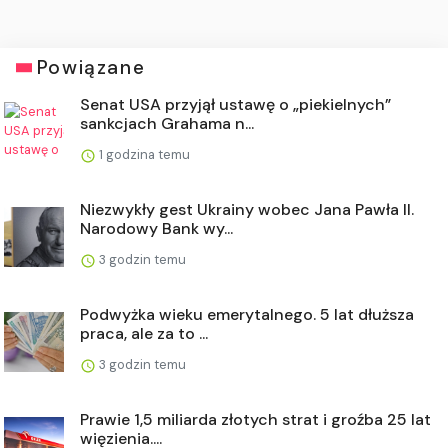
Powiązane
Senat USA przyjął ustawę o „piekielnych”
sankcjach Grahama n...
1 godzina temu
Niezwykły gest Ukrainy wobec Jana Pawła II.
Narodowy Bank wy...
3 godzin temu
Podwyżka wieku emerytalnego. 5 lat dłuższa
praca, ale za to ...
3 godzin temu
Prawie 1,5 miliarda złotych strat i groźba 25 lat
więzienia....