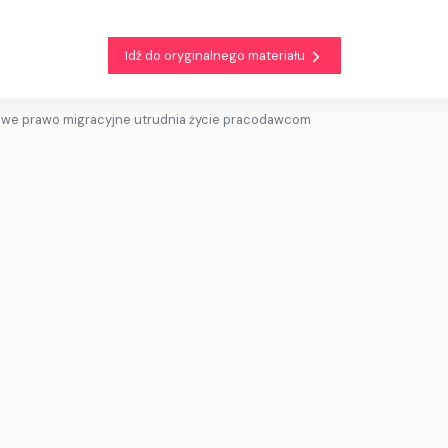
Idź do oryginalnego materiału
owe prawo migracyjne utrudnia życie pracodawcom