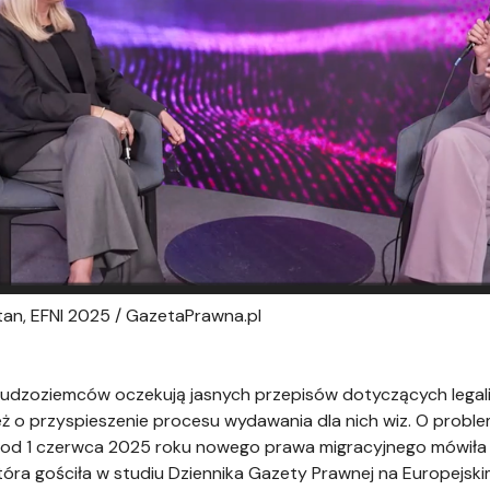
atan, EFNI 2025 / GazetaPrawna.pl
cudzoziemców oczekują jasnych przepisów dotyczących legaliz
ż o przyspieszenie procesu wydawania dla nich wiz. O probl
d 1 czerwca 2025 roku nowego prawa migracyjnego mówiła Na
która gościła w studiu Dziennika Gazety Prawnej na Europejsk