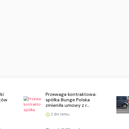
ki
Przewaga kontraktowa:
ntów
spółka Bunge Polska
zmieniła umowy z r...
2 dni temu