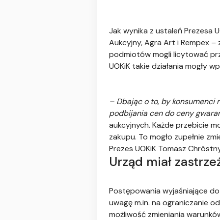
Jak wynika z ustaleń Prezesa 
Aukcyjny, Agra Art i Rempex –
podmiotów mogli licytować prz
UOKiK takie działania mogły w
– Dbając o to, by konsumenci 
podbijania cen do ceny gwaran
aukcyjnych. Każde przebicie mo
zakupu. To mogło zupełnie zm
Prezes UOKiK Tomasz Chróstny
Urząd miał zastrz
Postępowania wyjaśniające dot
uwagę m.in. na ograniczanie od
możliwość zmieniania warunków 