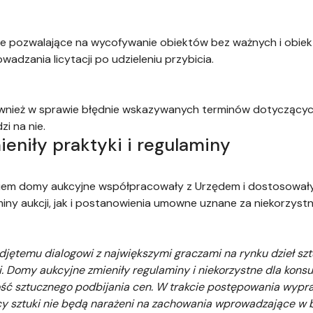
ule pozwalające na wycofywanie obiektów bez ważnych i obie
dzania licytacji po udzieleniu przybicia.
ównież w sprawie błędnie wskazywanych terminów dotyczący
zi na nie.
eniły praktyki i regulaminy
em domy aukcyjne współpracowały z Urzędem i dostosowały 
iny aukcji, jak i postanowienia umowne uznane za niekorzyst
podjętemu dialogowi z największymi graczami na rynku dzieł sz
ji. Domy aukcyjne zmieniły regulaminy i niekorzystne dla ko
ość sztucznego podbijania cen. W trakcie postępowania wypr
icy sztuki nie będą narażeni na zachowania wprowadzające w 