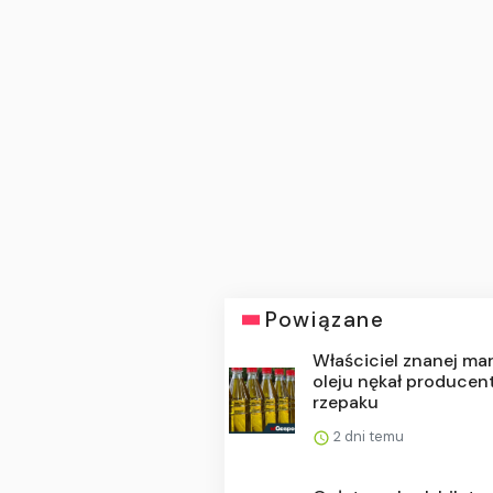
Powiązane
Właściciel znanej mar
oleju nękał produce
rzepaku
2 dni temu