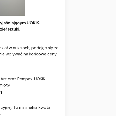
yjaśniającym UOKiK.
eł sztuki.
ział w aukcjach, podając się za
cznie wpływać na końcowe ceny
 Art oraz Rempex. UOKiK
mioty.
h
cyjnej. To minimalna kwota
.