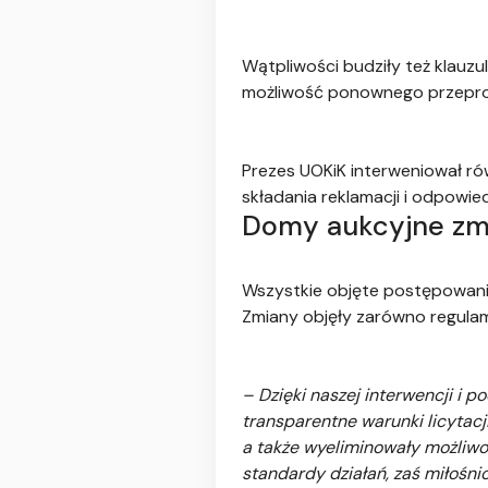
Wątpliwości budziły też klauz
możliwość ponownego przeprowa
Prezes UOKiK interweniował r
składania reklamacji i odpowied
Domy aukcyjne zmi
Wszystkie objęte postępowani
Zmiany objęły zarówno regulam
– Dzięki naszej interwencji i 
transparentne warunki licytac
a także wyeliminowały możliw
standardy działań, zaś miłośn