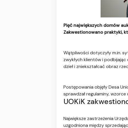
Pięć największych domów auk
Zakwestionowano praktyki, kt
Wątpliwości dotyczyły m.in. sy
zwykłych klientów i podbijają
dzieł i zniekształcać obraz r
Postępowania objęły Desa Unic
sprawdzał regulaminy, wzorce
UOKiK zakwestiono
Największe zastrzeżenia Urzęd
uzgodniona między sprzedając