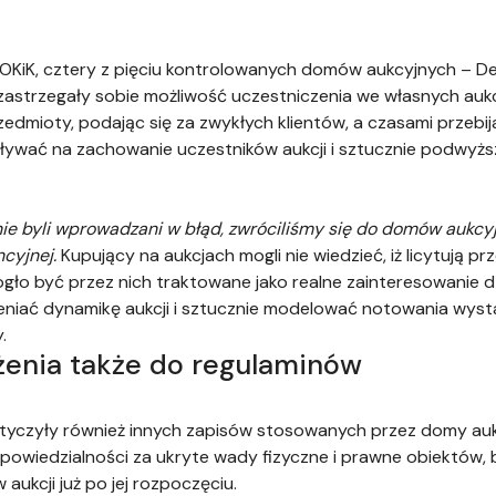
UOKiK, cztery z pięciu kontrolowanych domów aukcyjnych – 
 zastrzegały sobie możliwość uczestniczenia we własnych auk
edmioty, podając się za zwykłych klientów, a czasami przebij
pływać na zachowanie uczestników aukcji i sztucznie podwyżs
nie byli wprowadzani w błąd, zwróciliśmy się do domów aukcyj
cyjnej.
Kupujący na aukcjach mogli nie wiedzieć, iż licytują
gło być przez nich traktowane jako realne zainteresowanie d
ieniać dynamikę aukcji i sztucznie modelować notowania wy
.
eżenia także do regulaminów
yczyły również innych zapisów stosowanych przez domy aukc
powiedzialności za ukryte wady fizyczne i prawne obiektów, 
aukcji już po jej rozpoczęciu.