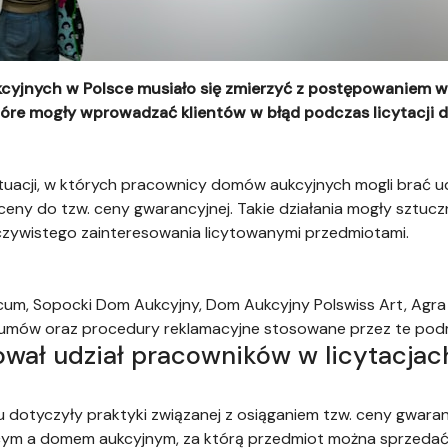
cyjnych w Polsce musiało się zmierzyć z postępowaniem w
óre mogły wprowadzać klientów w błąd podczas licytacji dzi
tuacji, w których pracownicy domów aukcyjnych mogli brać ud
c ceny do tzw. ceny gwarancyjnej. Takie działania mogły sztu
zeczywistego zainteresowania licytowanymi przedmiotami.
um, Sopocki Dom Aukcyjny, Dom Aukcyjny Polswiss Art, Agra
 umów oraz procedury reklamacyjne stosowane przez te pod
wał udział pracowników w licytacjac
u dotyczyły praktyki związanej z osiąganiem tzw. ceny gwaran
ym a domem aukcyjnym, za którą przedmiot można sprzedać