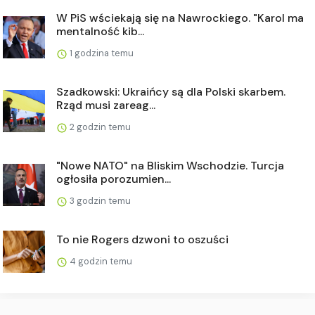
W PiS wściekają się na Nawrockiego. "Karol ma
mentalność kib...
1 godzina temu
Szadkowski: Ukraińcy są dla Polski skarbem.
Rząd musi zareag...
2 godzin temu
"Nowe NATO" na Bliskim Wschodzie. Turcja
ogłosiła porozumien...
3 godzin temu
To nie Rogers dzwoni to oszuści
4 godzin temu