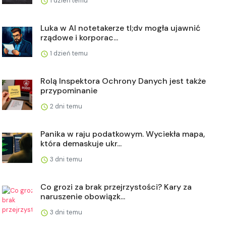
1 dzień temu
Luka w AI notetakerze tl;dv mogła ujawnić
rządowe i korporac...
1 dzień temu
Rolą Inspektora Ochrony Danych jest także
przypominanie
2 dni temu
Panika w raju podatkowym. Wyciekła mapa,
która demaskuje ukr...
3 dni temu
Co grozi za brak przejrzystości? Kary za
naruszenie obowiązk...
3 dni temu