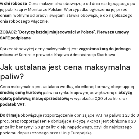
w dni robocze
. Cena maksymalna obowiązuje od dnia następującego po
jej publikacji w Monitorze Polskim. W przypadku ogłoszenia jej przed
dniami wolnymi od pracy i świętami stawka obowiązuje do najbliższego
dnia roboczego włącznie.
ZOBACZ: "Dotyczy każdej miejscowości w Polsce". Pierwsze umowy
SAFE podpisane
Sprzedaż powyżej ceny maksymalnej jest
zagrożona karą do jednego
miliona zł
. Kontrole prowadzi Krajowa Administracja Skarbowa.
Jak ustalana jest cena maksymalna
paliw?
Cena maksymalna jest ustalana według określonej formuły, obejmującej
średnią cenę hurtową
paliw na rynku krajowym, powiększoną o
akcyzę
,
opłatę paliwową
,
marżę sprzedażową
w wysokości 0,30 zł za litr oraz
podatek VAT
.
Do 31 maja
obowiązuje rozporządzenie obniżające VAT na paliwo z 23 do 8
proc. oraz rozporządzenie obniżające akcyzę. Akcyza jest obniżona o 29
gr za litr benzyny i 28 gr za litr oleju napędowego, czyli do najniższego
poziomu dopuszczonego przez Unię Europejską.