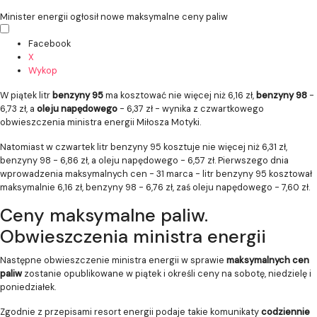
Minister energii ogłosił nowe maksymalne ceny paliw
Facebook
X
Wykop
W piątek litr
benzyny 95
ma kosztować nie więcej niż 6,16 zł,
benzyny 98
-
6,73 zł, a
oleju napędowego
- 6,37 zł - wynika z czwartkowego
obwieszczenia ministra energii Miłosza Motyki.
Natomiast w czwartek litr benzyny 95 kosztuje nie więcej niż 6,31 zł,
benzyny 98 - 6,86 zł, a oleju napędowego - 6,57 zł. Pierwszego dnia
wprowadzenia maksymalnych cen - 31 marca - litr benzyny 95 kosztował
maksymalnie 6,16 zł, benzyny 98 - 6,76 zł, zaś oleju napędowego - 7,60 zł.
Ceny maksymalne paliw.
Obwieszczenia ministra energii
Następne obwieszczenie ministra energii w sprawie
maksymalnych cen
paliw
zostanie opublikowane w piątek i określi ceny na sobotę, niedzielę i
poniedziałek.
Zgodnie z przepisami resort energii podaje takie komunikaty
codziennie