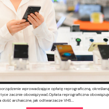
zporządzenie wprowadzające opłatę reprograficzną, określan
ktyce zacznie obowiązywać.Opłata reprograficzna obowiązuje 
a dość archaiczne, jak odtwarzacze VHS....