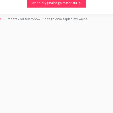
Idź do oryginalnego materiału
we
Podatek od telefonów. Od tego dnia zapłacimy więcej