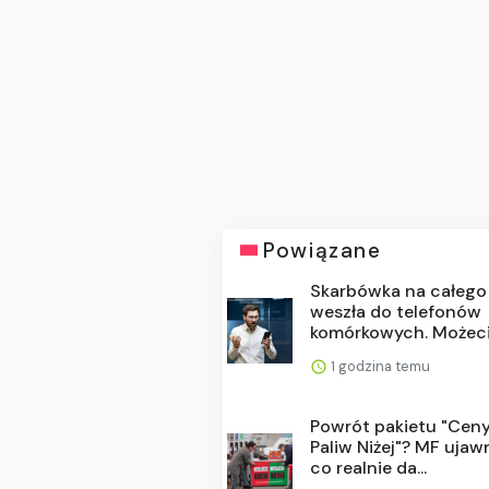
Powiązane
Skarbówka na całego
weszła do telefonów
komórkowych. Możecie
1 godzina temu
Powrót pakietu "Cen
Paliw Niżej"? MF ujawn
co realnie da...