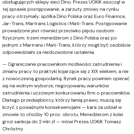
obsługujących sklepy sieci Dino. Prezes UOKiK wszczął w
tej sprawie postępowanie, a zarzuty zmowy na rynku
pracy otrzymały: spółka Dino Polska oraz Euro Finannce,
Jar-Trans, Martrans Logistics i Mati-Trans. Postępowanie
prowadzone jest również przeciwko pięciu osobom
fizycznym: trzem menedżerom z Dino Polska oraz po
jednym z Martrans i Mati-Trans, którzy mogli być osobiście
odpowiedzialni za niedozwolone ustalenia.
— Ograniczanie pracownikom możliwości zatrudnienia i
zmiany pracy to praktyki kojarzące się z XIX wiekiem, a nie
z nowoczesną gospodarką. Rynek pracy powinien opierać
się na wolnym wyborze, negocjowaniu warunków
zatrudnienia i uczciwym konkurowaniu firm o pracowników.
Dlatego przedsiębiorcy, którzy łamią prawo, muszą się
liczyć z poważnymi konsekwencjami — kara za udział w
zmowie to choćby 10 proc. obrotu. Menedżerom z kolei
grozi sankcja do 2 mln zł — mówi Prezes UOKiK Tomasz
Chróstny.