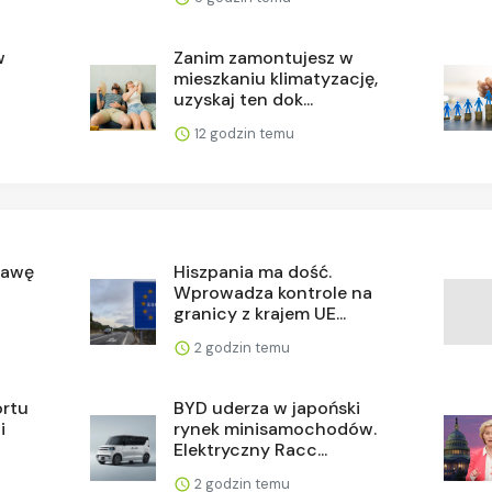
w
Zanim zamontujesz w
mieszkaniu klimatyzację,
uzyskaj ten dok...
12 godzin temu
tawę
Hiszpania ma dość.
Wprowadza kontrole na
granicy z krajem UE...
2 godzin temu
ortu
BYD uderza w japoński
i
rynek minisamochodów.
Elektryczny Racc...
2 godzin temu