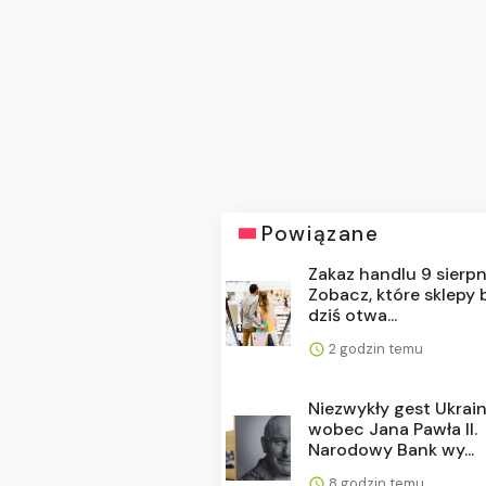
Powiązane
Zakaz handlu 9 sierpn
Zobacz, które sklepy
dziś otwa...
2 godzin temu
Niezwykły gest Ukrai
wobec Jana Pawła II.
Narodowy Bank wy...
8 godzin temu