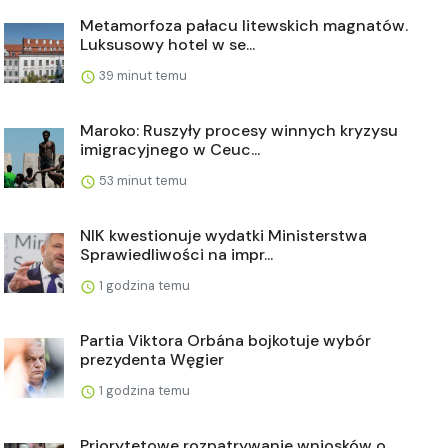
Metamorfoza pałacu litewskich magnatów.
Luksusowy hotel w se...
39 minut temu
Maroko: Ruszyły procesy winnych kryzysu
imigracyjnego w Ceuc...
53 minut temu
NIK kwestionuje wydatki Ministerstwa
Sprawiedliwości na impr...
1 godzina temu
Partia Viktora Orbána bojkotuje wybór
prezydenta Węgier
1 godzina temu
Priorytetowe rozpatrywanie wniosków o