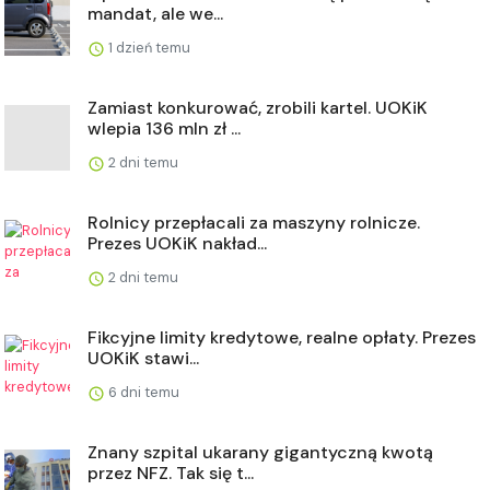
mandat, ale we...
1 dzień temu
Zamiast konkurować, zrobili kartel. UOKiK
wlepia 136 mln zł ...
2 dni temu
Rolnicy przepłacali za maszyny rolnicze.
Prezes UOKiK nakład...
2 dni temu
Fikcyjne limity kredytowe, realne opłaty. Prezes
UOKiK stawi...
6 dni temu
Znany szpital ukarany gigantyczną kwotą
przez NFZ. Tak się t...