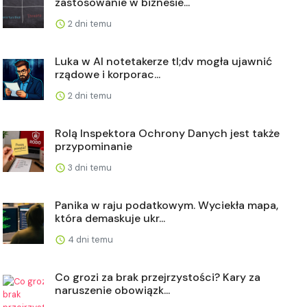
zastosowanie w biznesie...
2 dni temu
Luka w AI notetakerze tl;dv mogła ujawnić
rządowe i korporac...
2 dni temu
Rolą Inspektora Ochrony Danych jest także
przypominanie
3 dni temu
Panika w raju podatkowym. Wyciekła mapa,
która demaskuje ukr...
4 dni temu
Co grozi za brak przejrzystości? Kary za
naruszenie obowiązk...