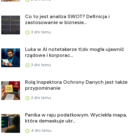
Co to jest analiza SWOT? Definicja i
zastosowanie w biznesie...
3 dni temu
Luka w AI notetakerze tl;dv mogła ujawnić
rządowe i korporac...
3 dni temu
Rolą Inspektora Ochrony Danych jest także
przypominanie
3 dni temu
Panika w raju podatkowym. Wyciekła mapa,
która demaskuje ukr...
4 dni temu