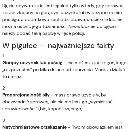
Ujęcie obywatelskie jest legalne tylko wtedy, gdy sprawca
został złapany na gorącym uczynku lub w bezpośrednim
pościgu, a dodatkowo zachodzi obawa, iż ucieknie lub nie
można ustalić jego tożsamości. Niezwłocznie po ujęciu
należy oddać taką osobę w ręce policji.
W pigułce — najważniejsze fakty
1
Gorący uczynek lub pościg
– nie możesz ująć kogoś, kogo
„rozpoznałeś” po kilku dniach od zdarzenia. Musisz działać
tu i teraz.
2
Proporcjonalność siły
– masz prawo użyć siły, by
obezwładnić sprawcę, ale nie możesz go „wymierzać
sprawiedliwości” (bić, kopać leżącego).
3
Natychmiastowe przekazanie
– Twoim obowiązkiem jest