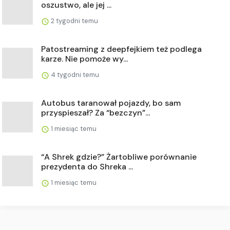
oszustwo, ale jej ...
2 tygodni temu
Patostreaming z deepfejkiem też podlega
karze. Nie pomoże wy...
4 tygodni temu
Autobus taranował pojazdy, bo sam
przyspieszał? Za “bezczyn”...
1 miesiąc temu
“A Shrek gdzie?” Żartobliwe porównanie
prezydenta do Shreka ...
1 miesiąc temu