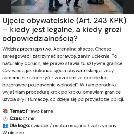
Ujęcie obywatelskie (Art. 243 KPK)
– kiedy jest legalne, a kiedy grozi
odpowiedzialnością?
Widzisz przestępstwo. Adrenalina skacze. Chcesz
zareagować i zatrzymać sprawcę, zanim ucieknie. To
naturalny odruch, ale prawo stawia tu sztywne granice.
Czy wiesz, jak dokonać ujęcia obywatelskiego, żeby
samemu nie skończyć z zarzutami za pobicie lub
bezprawne pozbawienie wolności? W tym poradniku
wyjaśniam procedurę krok po kroku, omawiam granice
użycia siły i tłumaczę, co dzieje się po przyjeździe policji.
📚
Temat:
Prawo karne
⏱️
Czas:
12 min
👥
Dla kogo:
świadek / osoba umująca / zatrzymany
W pigułce