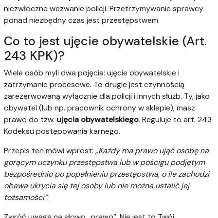
niezwłoczne wezwanie policji. Przetrzymywanie sprawcy
ponad niezbędny czas jest przestępstwem.
Co to jest ujęcie obywatelskie (Art.
243 KPK)?
Wiele osób myli dwa pojęcia: ujęcie obywatelskie i
zatrzymanie procesowe. To drugie jest czynnością
zarezerwowaną wyłącznie dla policji i innych służb. Ty, jako
obywatel (lub np. pracownik ochrony w sklepie), masz
prawo do tzw.
ujęcia obywatelskiego
. Reguluje to art. 243
Kodeksu postępowania karnego.
Przepis ten mówi wprost:
„Każdy ma prawo ująć osobę na
gorącym uczynku przestępstwa lub w pościgu podjętym
bezpośrednio po popełnieniu przestępstwa, o ile zachodzi
obawa ukrycia się tej osoby lub nie można ustalić jej
tożsamości”
.
Zwróć uwagę na słowo „prawo”. Nie jest to Twój