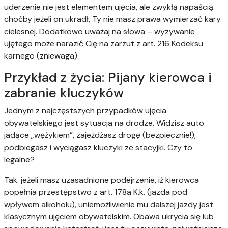
uderzenie nie jest elementem ujęcia, ale zwykłą napaścią.
choćby jeżeli on ukradł, Ty nie masz prawa wymierzać kary
cielesnej. Dodatkowo uważaj na słowa – wyzywanie
ujętego może narazić Cię na zarzut z art. 216 Kodeksu
karnego (zniewaga).
Przykład z życia: Pijany kierowca i
zabranie kluczyków
Jednym z najczęstszych przypadków ujęcia
obywatelskiego jest sytuacja na drodze. Widzisz auto
jadące „wężykiem”, zajeżdżasz drogę (bezpiecznie!),
podbiegasz i wyciągasz kluczyki ze stacyjki. Czy to
legalne?
Tak. jeżeli masz uzasadnione podejrzenie, iż kierowca
popełnia przestępstwo z art. 178a K.k. (jazda pod
wpływem alkoholu), uniemożliwienie mu dalszej jazdy jest
klasycznym ujęciem obywatelskim. Obawa ukrycia się lub