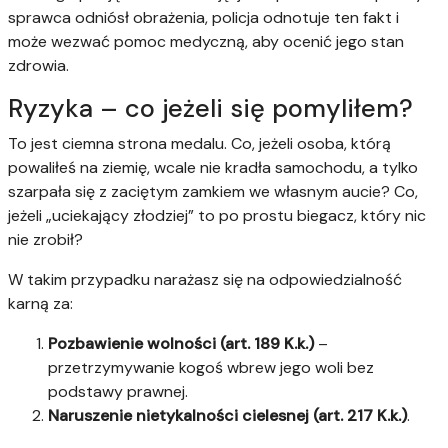
sprawca odniósł obrażenia, policja odnotuje ten fakt i
może wezwać pomoc medyczną, aby ocenić jego stan
zdrowia.
Ryzyka – co jeżeli się pomyliłem?
To jest ciemna strona medalu. Co, jeżeli osoba, którą
powaliłeś na ziemię, wcale nie kradła samochodu, a tylko
szarpała się z zaciętym zamkiem we własnym aucie? Co,
jeżeli „uciekający złodziej” to po prostu biegacz, który nic
nie zrobił?
W takim przypadku narażasz się na odpowiedzialność
karną za:
Pozbawienie wolności (art. 189 K.k.)
–
przetrzymywanie kogoś wbrew jego woli bez
podstawy prawnej.
Naruszenie nietykalności cielesnej (art. 217 K.k.)
.