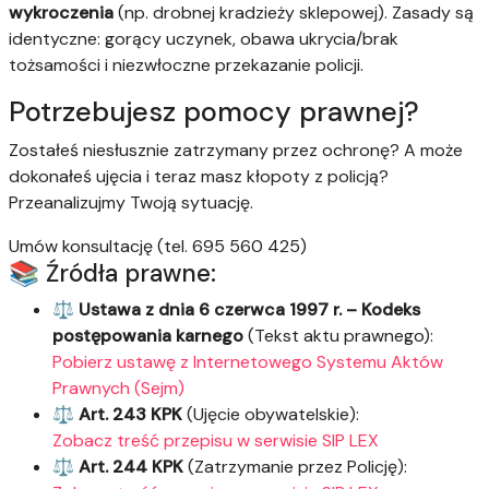
wykroczenia
(np. drobnej kradzieży sklepowej). Zasady są
identyczne: gorący uczynek, obawa ukrycia/brak
tożsamości i niezwłoczne przekazanie policji.
Potrzebujesz pomocy prawnej?
Zostałeś niesłusznie zatrzymany przez ochronę? A może
dokonałeś ujęcia i teraz masz kłopoty z policją?
Przeanalizujmy Twoją sytuację.
Umów konsultację (tel. 695 560 425)
📚 Źródła prawne:
⚖️
Ustawa z dnia 6 czerwca 1997 r. – Kodeks
postępowania karnego
(Tekst aktu prawnego):
Pobierz ustawę z Internetowego Systemu Aktów
Prawnych (Sejm)
⚖️
Art. 243 KPK
(Ujęcie obywatelskie):
Zobacz treść przepisu w serwisie SIP LEX
⚖️
Art. 244 KPK
(Zatrzymanie przez Policję):