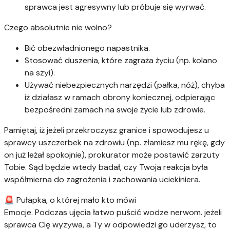
sprawca jest agresywny lub próbuje się wyrwać.
Czego absolutnie nie wolno?
Bić obezwładnionego napastnika.
Stosować duszenia, które zagraża życiu (np. kolano
na szyi).
Używać niebezpiecznych narzędzi (pałka, nóż), chyba
iż działasz w ramach obrony koniecznej, odpierając
bezpośredni zamach na swoje życie lub zdrowie.
Pamiętaj, iż jeżeli przekroczysz granice i spowodujesz u
sprawcy uszczerbek na zdrowiu (np. złamiesz mu rękę, gdy
on już leżał spokojnie), prokurator może postawić zarzuty
Tobie. Sąd będzie wtedy badał, czy Twoja reakcja była
współmierna do zagrożenia i zachowania uciekiniera.
🚨 Pułapka, o której mało kto mówi
Emocje. Podczas ujęcia łatwo puścić wodze nerwom. jeżeli
sprawca Cię wyzywa, a Ty w odpowiedzi go uderzysz, to