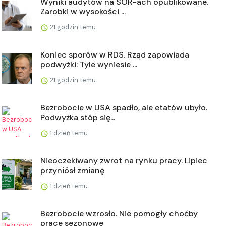
Wyniki audytów na SOR-ach opublikowane.
Zarobki w wysokości ...
21 godzin temu
Koniec sporów w RDS. Rząd zapowiada
podwyżki: Tyle wyniesie ...
21 godzin temu
Bezrobocie w USA spadło, ale etatów ubyło.
Podwyżka stóp się...
1 dzień temu
Nieoczekiwany zwrot na rynku pracy. Lipiec
przyniósł zmianę
1 dzień temu
Bezrobocie wzrosło. Nie pomogły choćby
prace sezonowe