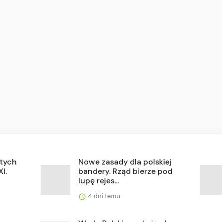
otych
Nowe zasady dla polskiej
I.
bandery. Rząd bierze pod
lupę rejes...
4 dni temu