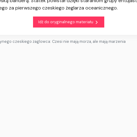
ką banderą. Statek powstał dzięki staraniom grupy entujast
go za pierwszego czeskiego żeglarza oceanicznego.
Idź do oryginalnego materiału
dynego czeskiego żaglowca: Czesi nie mają morza, ale mają marzenia