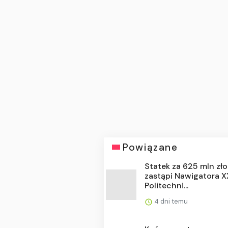
Powiązane
Statek za 625 mln zł
zastąpi Nawigatora XX
Politechni...
4 dni temu