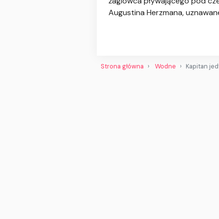
żaglowca pływającego pod czes
Augustina Herzmana, uznawane
Strona główna
Wodne
Kapitan je