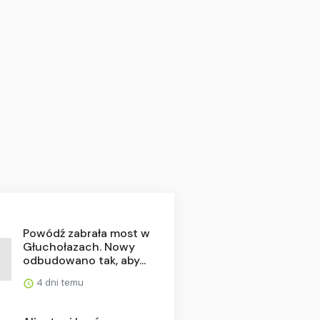
Powódź zabrała most w
Głuchołazach. Nowy
odbudowano tak, aby...
4 dni temu