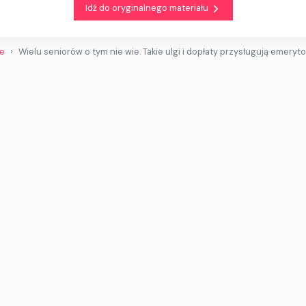
Idź do oryginalnego materiału
we
Wielu seniorów o tym nie wie. Takie ulgi i dopłaty przysługują emeryt