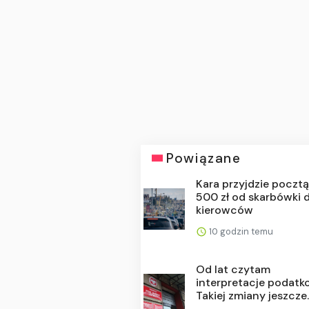
Powiązane
Kara przyjdzie pocztą
500 zł od skarbówki d
kierowców
10 godzin temu
Od lat czytam
interpretacje podatk
Takiej zmiany jeszcze..