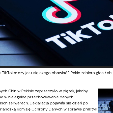
e TikToka: czy jest się czego obawiać? Pekin zabiera głos / s
ych Chin w Pekinie zaprzeczyło w piątek, jakoby
ne w nielegalne przechowywanie danych
ich serwerach. Deklaracja pojawiła się dzień po
irlandzką Komisję Ochrony Danych w sprawie praktyk