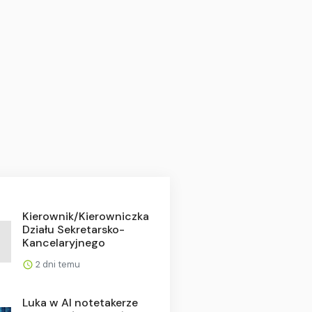
Kierownik/Kierowniczka
Działu Sekretarsko-
Kancelaryjnego
2 dni temu
Luka w AI notetakerze