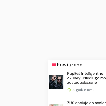
Powiązane
Kupiłeś inteligentne
okulary? Niedługo m
zostać zakazane
20 godzin temu
ZUS apeluje do senio