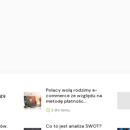
Polacy wolą rodzimy e-
ogą
commerce ze względu na
metodę płatnośc...
2 dni temu
rów.
Co to jest analiza SWOT?