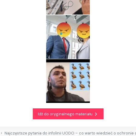
Idź do oryginalnego materiału
Najczęstsze pytania do infolinii UODO – co warto wiedzieć o ochronie