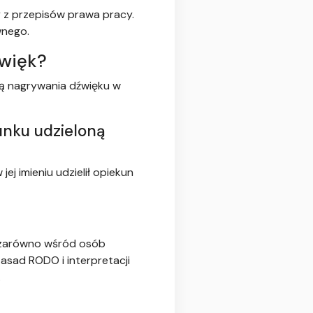
 z przepisów prawa pracy.
wnego.
źwięk?
ją nagrywania dźwięku w
unku udzieloną
ej imieniu udzielił opiekun
– zarówno wśród osób
asad RODO i interpretacji
.