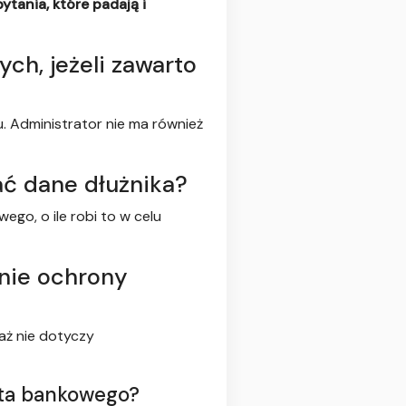
tania, które padają i
ch, jeżeli zawarto
. Administrator nie ma również
ać dane dłużnika?
go, o ile robi to w celu
enie ochrony
aż nie dotyczy
nta bankowego?