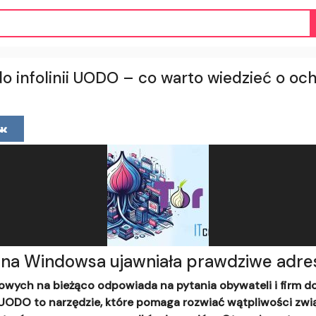
do infolinii UODO – co warto wiedzieć o o
na Windowsa ujawniała prawdziwe adre
ych na bieżąco odpowiada na pytania obywateli i firm d
 UODO to narzędzie, które pomaga rozwiać wątpliwości zwi