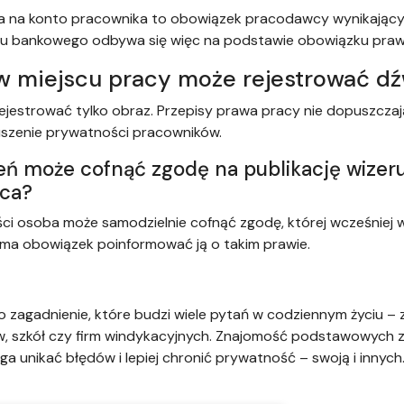
ia na konto pracownika to obowiązek pracodawcy wynikający
ku bankowego odbywa się więc na podstawie obowiązku pra
 w miejscu pracy może rejestrować d
rejestrować tylko obraz. Przepisy prawa pracy nie dopuszcza
uszenie prywatności pracowników.
zeń może cofnąć zgodę na publikację wizer
ica?
ci osoba może samodzielnie cofnąć zgodę, której wcześniej w j
 ma obowiązek poinformować ją o takim prawie.
zagadnienie, które budzi wiele pytań w codziennym życiu 
, szkół czy firm windykacyjnych. Znajomość podstawowych z
 unikać błędów i lepiej chronić prywatność – swoją i innych