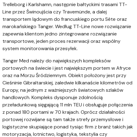
Trelleborg i Karlshamn, następnie bałtyckimi trasami TT-
Line przez Świnoujścia czy Travemünde, a dalej
transportem lądowym do francuskiego portu Sète oraz
marokańskiego Tanger. Według TT-Line nowe rozwiązanie
zapewnia klientom jedno zintegrowane rozwiązanie
transportowe, jeden proces rezerwacji oraz wspólny
system monitorowania przesyłek.
Tanger Med należy do największych kompleksów
portowych na świecie i jest największym portem w Afryce
oraz na Morzu Śródziemnym. Obiekt położony jest przy
Cieśninie Gibraltarskiej, zaledwie kilkanaście kilometrów od
Europy, na jednym z ważniejszych światowych szlaków
handlowych. Kompleks dysponuje zdolnością
przeładunkową sięgającą 11 mln TEU i obsługuje połączenia
z ponad 180 portami w 70 krajach. Oprócz działalności
portowej rozwijane są tam także strefy przemysłowe i
logistyczne skupiające ponad tysiąc firm z branż takich jak
motoryzacja, lotnictwo, logistyka, tekstylia czy