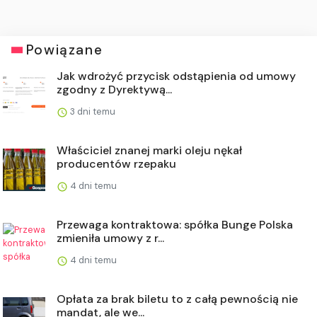
Powiązane
Jak wdrożyć przycisk odstąpienia od umowy
zgodny z Dyrektywą...
3 dni temu
Właściciel znanej marki oleju nękał
producentów rzepaku
4 dni temu
Przewaga kontraktowa: spółka Bunge Polska
zmieniła umowy z r...
4 dni temu
Opłata za brak biletu to z całą pewnością nie
mandat, ale we...