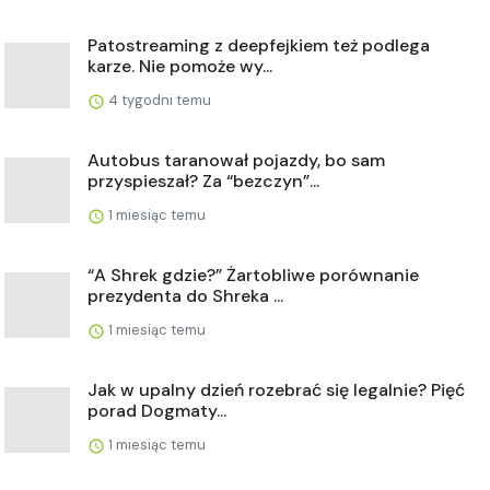
Patostreaming z deepfejkiem też podlega
karze. Nie pomoże wy...
4 tygodni temu
Autobus taranował pojazdy, bo sam
przyspieszał? Za “bezczyn”...
1 miesiąc temu
“A Shrek gdzie?” Żartobliwe porównanie
prezydenta do Shreka ...
1 miesiąc temu
Jak w upalny dzień rozebrać się legalnie? Pięć
porad Dogmaty...
1 miesiąc temu