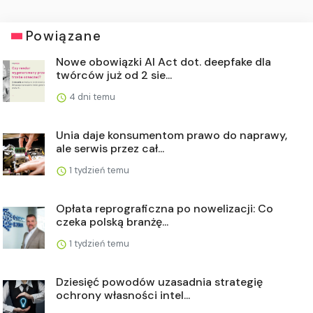
Powiązane
Nowe obowiązki AI Act dot. deepfake dla
twórców już od 2 sie...
4 dni temu
Unia daje konsumentom prawo do naprawy,
ale serwis przez cał...
1 tydzień temu
Opłata reprograficzna po nowelizacji: Co
czeka polską branżę...
1 tydzień temu
Dziesięć powodów uzasadnia strategię
ochrony własności intel...